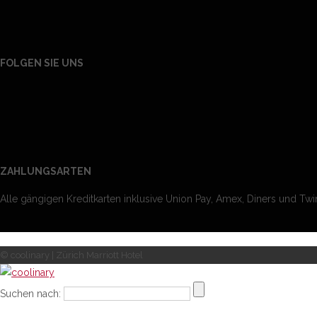
FOLGEN SIE UNS
ZAHLUNGSARTEN
Alle gängigen Kreditkarten inklusive Union Pay, Amex, Diners und Twin
© coolinary | Zürich Marriott Hotel
Suchen nach: