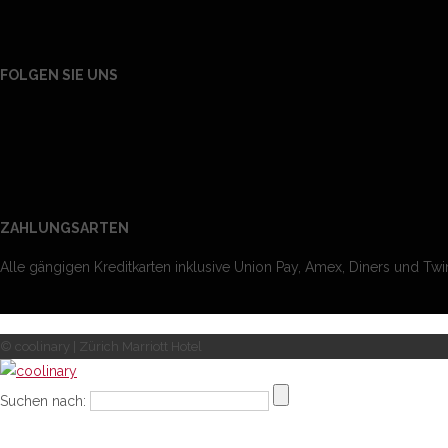
FOLGEN SIE UNS
ZAHLUNGSARTEN
Alle gängigen Kreditkarten inklusive Union Pay, Amex, Diners und Twin
© coolinary | Zürich Marriott Hotel
Suchen nach: