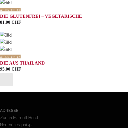
APERO BOX
DIE GLUTENFREI – VEGETARISCHE
81,00
CHF
APERO BOX
DIE AUS THAILAND
95,00
CHF
ADRESSE
Zürich Marriott Hotel
Neumühlequai 42