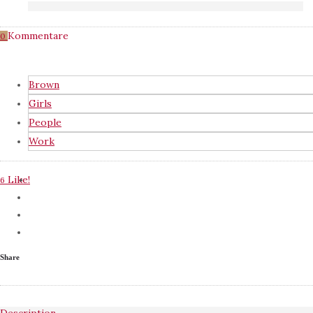
Kommentare
0
Brown
Girls
People
Work
Like!
6
Share