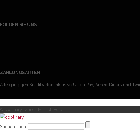
FOLGEN SIE UNS
ZAHLUNGSARTEN
Alle gängigen Kreditkarten inklusive Union Pay, Amex, Diners und Twin
© coolinary | Zürich Marriott Hotel
Suchen nach: