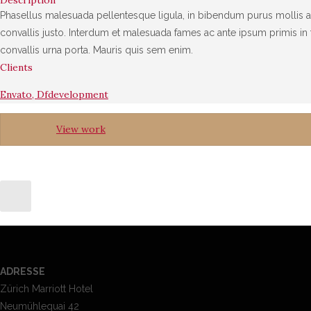
Description
Phasellus malesuada pellentesque ligula, in bibendum purus mollis a
convallis justo. Interdum et malesuada fames ac ante ipsum primis in f
convallis urna porta. Mauris quis sem enim.
Clients
Envato, Dfdevelopment
View work
ADRESSE
Zürich Marriott Hotel
Neumühlequai 42